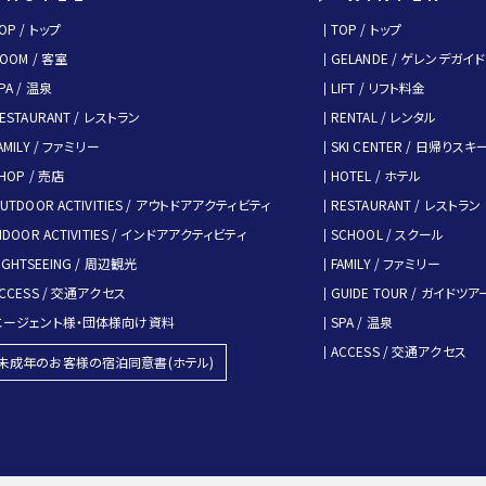
OP / トップ
TOP / トップ
OOM / 客室
GELANDE / ゲレンデガイド
PA / 温泉
LIFT / リフト料金
ESTAURANT / レストラン
RENTAL / レンタル
AMILY / ファミリー
SKI CENTER / 日帰りス
HOP / 売店
HOTEL / ホテル
UTDOOR ACTIVITIES / アウトドアアクティビティ
RESTAURANT / レストラン
NDOOR ACTIVITIES / インドアアクティビティ
SCHOOL / スクール
IGHTSEEING / 周辺観光
FAMILY / ファミリー
CCESS / 交通アクセス
GUIDE TOUR / ガイドツア
エージェント様・団体様向け資料
SPA / 温泉
ACCESS / 交通アクセス
未成年のお客様の宿泊同意書(ホテル)