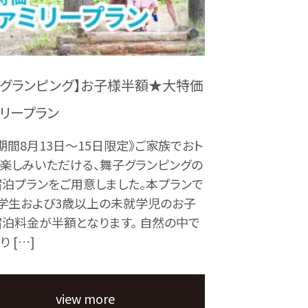
子グランピング】お子様半額★大特価
ミリープラン
期間8月13日～15日限定》ご家族でおト
楽しみいただける、舞子グランピングの
泊プランをご用意しました。本プランで
学生および3歳以上の未就学児のお子
泊料金が半額となります。 自然の中で
 […]
view more