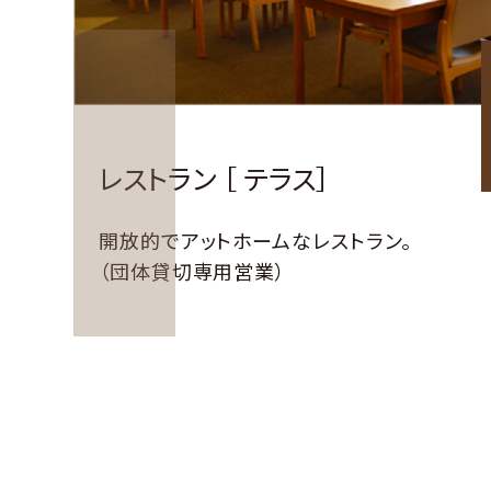
レストラン ［ テラス］
開放的で
アットホームなレストラン。
（団体貸切専用営業）