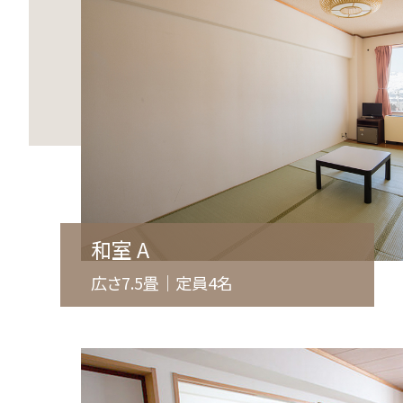
和室 A
広さ7.5畳｜定員4名