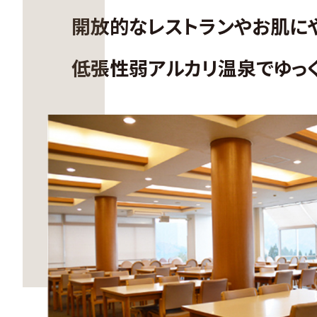
開放的なレストランや
お肌に
低張性弱アルカリ温泉で
ゆっ