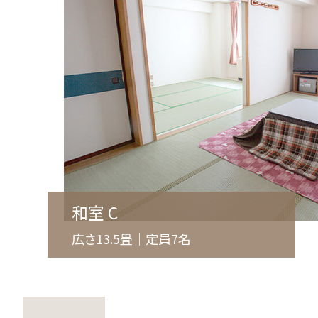
和室 C
広さ13.5畳｜定員7名