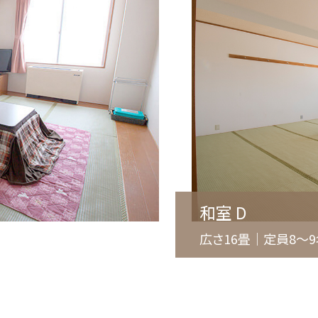
和室 D
広さ16畳｜定員8〜9