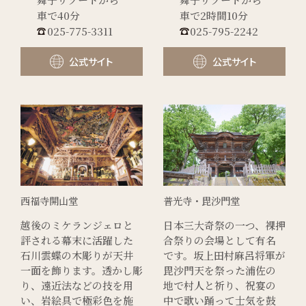
車で40分
車で2時間10分
025-775-3311
025-795-2242
公式サイト
公式サイト
西福寺開山堂
普光寺・毘沙門堂
越後のミケランジェロと
日本三大奇祭の一つ、裸押
評される幕末に活躍した
合祭りの会場として有名
石川雲蝶の木彫りが天井
です。坂上田村麻呂将軍が
一面を飾ります。透かし彫
毘沙門天を祭った浦佐の
り、遠近法などの技を用
地で村人と祈り、祝宴の
い、岩絵具で極彩色を施
中で歌い踊って士気を鼓