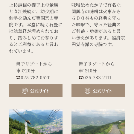
上杉謙信の養子上杉景勝
味噌舐めたか？で有名な
と直江兼続が、幼少期に
関興寺の味噌は火事から
勉学を励んだ曹洞宗の寺
６００巻もの経典を守っ
院です。本堂に続く石畳に
た味噌で、守った経典の
は法華経が埋められてお
ご利益・功徳があると言
り、踏みしめてお参りす
い伝えがあります。臨済宗
るとご利益があると言わ
円覚寺派の寺院です。
れています。
舞子リゾートから
舞子リゾートから
車で20分
車で10分
025-782-0520
025-783-2111
公式サイト
公式サイト