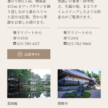
道のり約5.5 ㎞、標高差
雪譜】の著者・鈴木牧
425m をアップダウンを繰
之、生誕の地。まるでタ
り返しながら進むスリル
イムスリップしたような街
と迫力は圧巻。空から季
並みがご覧頂けます。
節をお楽しみ頂けます。
舞子リゾートから
舞子リゾートから
車で45分
車で20分
025-789-4117
025-782-9860
公式サイト
雲洞庵
関興寺