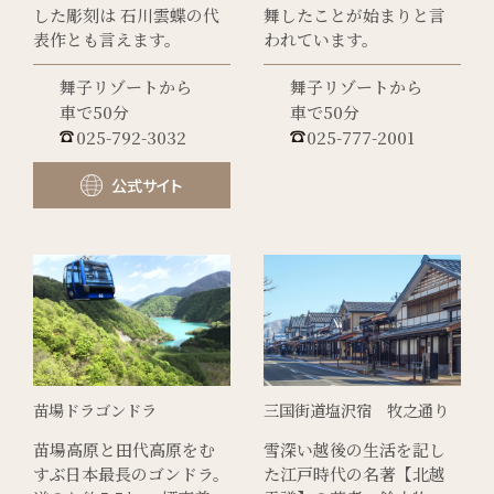
した彫刻は 石川雲蝶の代
舞したことが始まりと言
表作とも言えます。
われています。
舞子リゾートから
舞子リゾートから
車で50分
車で50分
025-792-3032
025-777-2001
公式サイト
苗場ドラゴンドラ
三国街道塩沢宿 牧之通り
苗場高原と田代高原をむ
雪深い越後の生活を記し
すぶ日本最長のゴンドラ。
た江戸時代の名著【北越