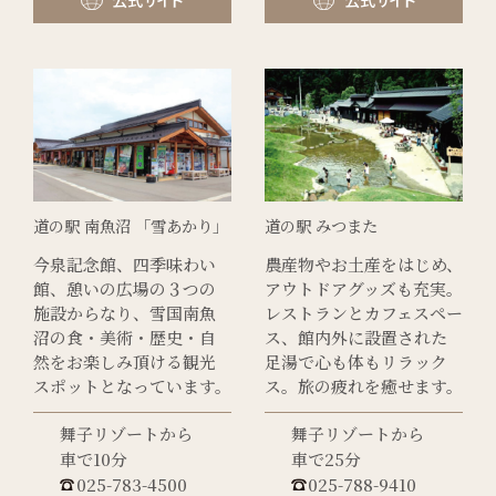
道の駅 南魚沼 「雪あかり」
道の駅 みつまた
今泉記念館、四季味わい
農産物やお土産をはじめ、
館、憩いの広場の３つの
アウトドアグッズも充実。
施設からなり、雪国南魚
レストランとカフェスペー
沼の食・美術・歴史・自
ス、館内外に設置された
然をお楽しみ頂ける観光
足湯で心も体もリラック
スポットとなっています。
ス。旅の疲れを癒せます。
舞子リゾートから
舞子リゾートから
車で10分
車で25分
025-783-4500
025-788-9410