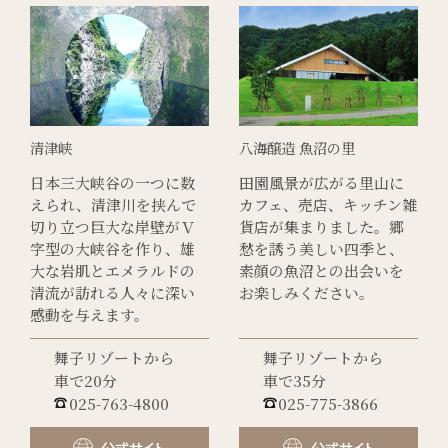
清津峡
八海醸造 魚沼の里
日本三大峡谷の一つに数
田園風景が広がる里山に
えられ、清津川を挟んで
カフェ、売店、キッチン雑
切り立つ巨大な岸壁がＶ
貨店が集まりました。郷
字型の大峡谷を作り、雄
愁を誘う美しい四季と、
大な岩肌とエメラルドの
素顔の魚沼との出会いを
清流が訪れる人々に深い
お楽しみください。
感動を与えます。
舞子リゾートから
舞子リゾートから
車で20分
車で35分
025-763-4800
025-775-3866
公式サイト
公式サイト