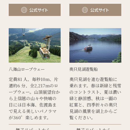
公式サイト
公式サイト
八海山ロープウェー
奥只見湖遊覧船
定員81 人、毎秒10m、片
奥只見湖を進む遊覧船に
道約6 分、全2,217mのロ
乗れます。春は新緑と残雪
ープウェー。山頂展望台か
のコントラスト、夏は濃い
ら上信越の山々や快晴の
緑と静涼感、秋は一面の
日には日本海、佐渡島ま
紅葉と、四季折々の奥只
で見える美しいパノラマ
見湖の風景を湖上からご
が360゜楽しめます。
覧ください。
舞子リゾートから
舞子リゾートから