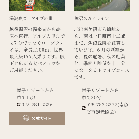
湯沢高原 アルプの里
魚沼スカイライン
越後湯沢の温泉街から高
北は南魚沼市八箇峠か
原へ直行。アルプの里まで
ら、南は十日町市十二峠
を7 分でつなぐロープウェ
まで、魚沼丘陵を縦貫し
イは、全長1,300m、世界
ています。6 月の新緑か
最大級166 人乗りです。眼
ら、夏の避暑、秋の紅葉
下に広がる大パノラマを
と、季節と眺望を十二分
ご堪能ください。
に楽しめるドライブコース
です。
舞子リゾートから
舞子リゾートから
車で15分
車で30分
025-784-3326
025-783-3377(南魚
沼市観光協会)
公式サイト