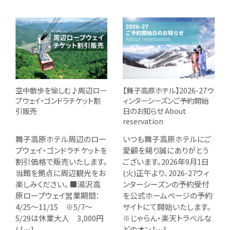
空中散歩を愉しむ♪周辺ロー
【舞子高原ホテル】2026-27ウ
プウェイ・ゴンドラチケット割
ィンターシーズンご予約開始
引販売
日のお知らせ About
reservation
舞子高原ホテル周辺のロー
いつも舞子高原ホテルにご
プウェイ・ゴンドラチケットを
愛顧を賜り誠にありがとう
割引価格で販売いたします。
ございます。2026年9月1日
当館を拠点に周辺観光をお
(火)正午より、2026-27ウィ
楽しみください。 ■湯沢高
ンターシーズンの予約受付
原ロープウェイ営業期間：
を公式ホームページの予約
4/25～11/15 ※5/7～
サイトにて開始いたします。
5/29は休業大人 3,000円
※じゃらん・楽天トラベルな
( […]
どのオン […]