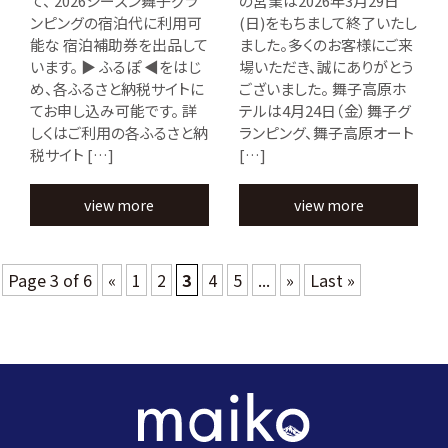
て、 2026シーズン舞子グラ
の営業は2026年3月29日
ンピングの宿泊代に利用可
(日)をもちまして終了いたし
能な 宿泊補助券を出品して
ました。多くのお客様にご来
います。 ▶ ふるぽ ◀をはじ
場いただき、誠にありがとう
め、各ふるさと納税サイトに
ございました。 舞子高原ホ
てお申し込み可能です。 詳
テルは4月24日（金）舞子グ
しくはご利用の各ふるさと納
ランピング、舞子高原オート
税サイト […]
[…]
view more
view more
Page 3 of 6
«
1
2
3
4
5
...
»
Last »