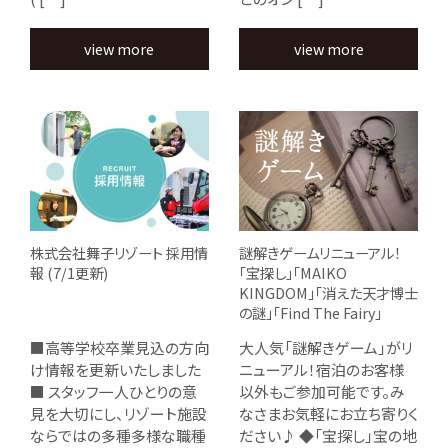
view more
view more
株式会社舞子リゾート 採用情
謎解きゲームリニューアル！
報 (7/1更新)
「宝探し」「MAIKO
KINGDOM」「消えた天才博士
の謎」「Find The Fairy」
■高等学校卒業見込の方向
大人気「謎解きゲーム」がリ
け情報を更新いたしました
ニューアル！宿泊のお客様
■ スタッフ一人ひとりの意
以外もご参加可能です。み
見を大切にし、リゾート施設
なさまお気軽にお立ち寄りく
ならではの多種多様な職種
ださい♪ ◆「宝探し」宝の地