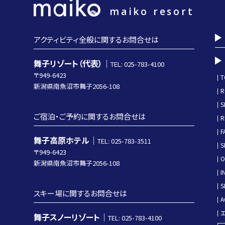
maiko resort
アクティビティ全般に関するお問合せは
舞子リゾート（代表）｜
TEL: 025-783-4100
〒949-6423
T
新潟県南魚沼市舞子2056-108
R
S
ご宿泊・ご予約に関するお問合せは
R
F
舞子高原ホテル｜
TEL: 025-783-3511
S
〒949-6423
O
新潟県南魚沼市舞子2056-108
I
S
スキー場に関するお問合せは
A
舞子スノーリゾート｜
TEL: 025-783-4100