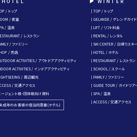
HOTEL
WINTER
OP / トップ
TOP / トップ
OOM / 客室
GELANDE / ゲレンデガイド
PA / 温泉
LIFT / リフト料金
ESTAURANT / レストラン
RENTAL / レンタル
AMILY / ファミリー
SKI CENTER / 日帰りス
HOP / 売店
HOTEL / ホテル
UTDOOR ACTIVITIES / アウトドアアクティビティ
RESTAURANT / レストラン
NDOOR ACTIVITIES / インドアアクティビティ
SCHOOL / スクール
IGHTSEEING / 周辺観光
FAMILY / ファミリー
CCESS / 交通アクセス
GUIDE TOUR / ガイドツア
エージェント様・団体様向け資料
SPA / 温泉
ACCESS / 交通アクセス
未成年のお客様の宿泊同意書(ホテル)