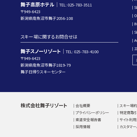
舞子高原ホテル｜
TEL: 025-783-3511
S
〒949-6423
O
新潟県南魚沼市舞子2056-108
I
S
スキー場に関するお問合せは
A
舞子スノーリゾート｜
TEL: 025-783-4100
〒949-6423
新潟県南魚沼市舞子1819-79
舞子日帰りスキーセンター
株式会社舞子リゾート
会社概要
スキー場
プライバシーポリシー
特定商取
索道安全報告書
サイト利用
採用情報
カスタマー