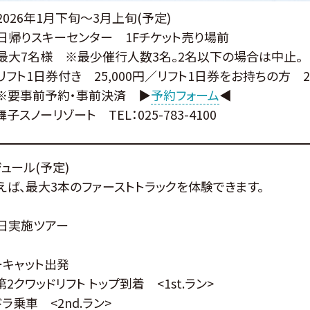
2026年1月下旬～3月上旬(予定)
】日帰りスキーセンター 1Fチケット売り場前
最大7名様 ※最少催行人数3名。2名以下の場合は中止。
リフト1日券付き 25,000円／リフト1日券をお持ちの方 20
】※要事前予約・事前決済 ▶
予約フォーム
◀
子スノーリゾート TEL：025-783-4100
ュール(予定)
ば、最大3本のファーストトラックを体験できます。
祝日実施ツアー
ノーキャット出発
第2クワッドリフト トップ到着 <1st.ラン>
ンドラ乗車 <2nd.ラン>