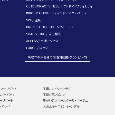
OUTDOOR ACTIVITIES / アウトドアアクティビティ
INDOOR ACTIVITIES / インドアアクティビティ
SPA / 温泉
DRONE FIELD / ドローンフィールド
ー
SIGHTSEEING / 周辺観光
ACCESS / 交通アクセス
LODGE / ロッジ
未成年のお客様の宿泊同意書(グランピング)
ノーリゾート
那須カントリークラブ
スノーパーク
那須グランピング
ーリゾート
障がい者スキースクール・
ネージュ
トバレイ
大源太キャニオンキャンプ場