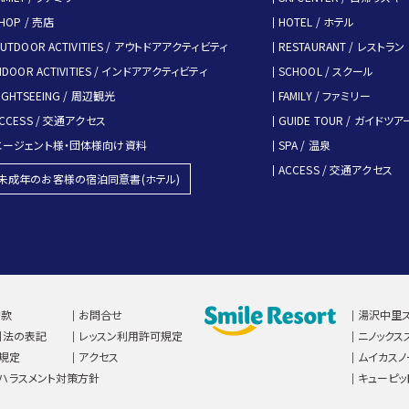
HOP / 売店
HOTEL / ホテル
UTDOOR ACTIVITIES / アウトドアアクティビティ
RESTAURANT / レストラン
NDOOR ACTIVITIES / インドアアクティビティ
SCHOOL / スクール
IGHTSEEING / 周辺観光
FAMILY / ファミリー
CCESS / 交通アクセス
GUIDE TOUR / ガイドツア
エージェント様・団体様向け資料
SPA / 温泉
ACCESS / 交通アクセス
未成年のお客様の宿泊同意書(ホテル)
約款
お問合せ
湯沢中里ス
引法の表記
レッスン利用許可規定
ニノックス
規定
アクセス
ムイカスノ
ハラスメント対策方針
キューピッ