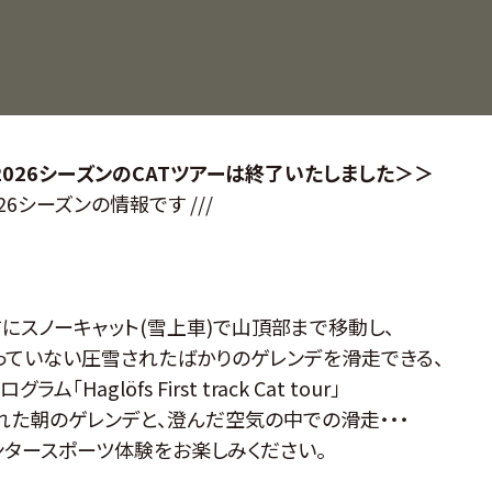
-2026シーズンのCATツアーは終了いたしました＞＞
-2026シーズンの情報です ///
にスノーキャット(雪上車)で山頂部まで移動し、
っていない圧雪されたばかりのゲレンデを滑走できる、
ム「Haglöfs First track Cat tour」
れた朝のゲレンデと、澄んだ空気の中での滑走・・・
ンタースポーツ体験をお楽しみください。