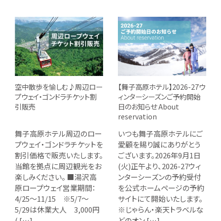
空中散歩を愉しむ♪周辺ロー
【舞子高原ホテル】2026-27ウ
プウェイ・ゴンドラチケット割
ィンターシーズンご予約開始
引販売
日のお知らせ About
reservation
舞子高原ホテル周辺のロー
いつも舞子高原ホテルにご
プウェイ・ゴンドラチケットを
愛顧を賜り誠にありがとう
割引価格で販売いたします。
ございます。2026年9月1日
当館を拠点に周辺観光をお
(火)正午より、2026-27ウィ
楽しみください。 ■湯沢高
ンターシーズンの予約受付
原ロープウェイ営業期間：
を公式ホームページの予約
4/25～11/15 ※5/7～
サイトにて開始いたします。
5/29は休業大人 3,000円
※じゃらん・楽天トラベルな
( […]
どのオン […]