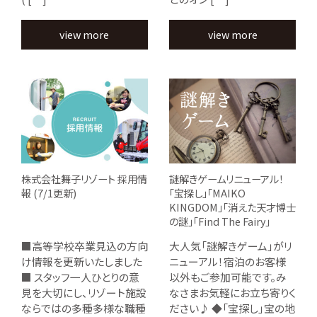
view more
view more
株式会社舞子リゾート 採用情
謎解きゲームリニューアル！
報 (7/1更新)
「宝探し」「MAIKO
KINGDOM」「消えた天才博士
の謎」「Find The Fairy」
■高等学校卒業見込の方向
大人気「謎解きゲーム」がリ
け情報を更新いたしました
ニューアル！宿泊のお客様
■ スタッフ一人ひとりの意
以外もご参加可能です。み
見を大切にし、リゾート施設
なさまお気軽にお立ち寄りく
ならではの多種多様な職種
ださい♪ ◆「宝探し」宝の地