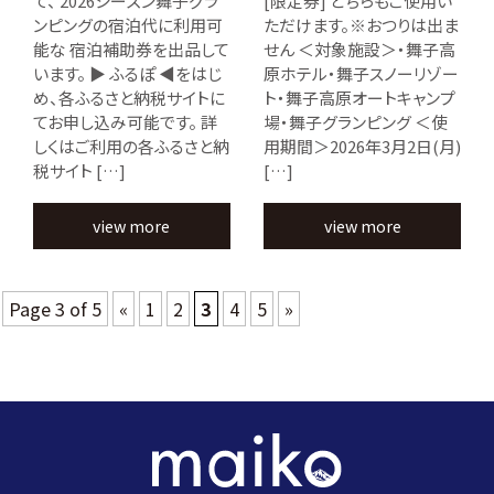
て、 2026シーズン舞子グラ
[限定券] どちらもご使用い
ンピングの宿泊代に利用可
ただけます。※おつりは出ま
能な 宿泊補助券を出品して
せん ＜対象施設＞・舞子高
います。 ▶ ふるぽ ◀をはじ
原ホテル・舞子スノーリゾー
め、各ふるさと納税サイトに
ト・舞子高原オートキャンプ
てお申し込み可能です。 詳
場・舞子グランピング ＜使
しくはご利用の各ふるさと納
用期間＞2026年3月2日(月)
税サイト […]
[…]
view more
view more
Page 3 of 5
«
1
2
3
4
5
»